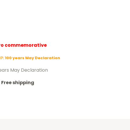
uro commemorative
17: 100 years May Declaration
ears May Declaration
Free shipping