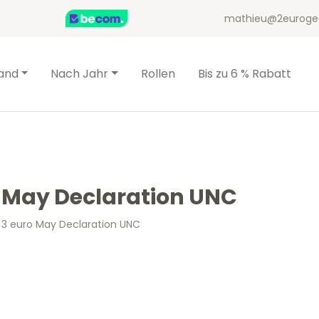
mathieu@2euroge
and
Nach Jahr
Rollen
Bis zu 6 % Rabatt
o May Declaration UNC
– 3 euro May Declaration UNC