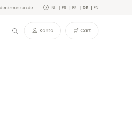
denkmunzen.de
NL
FR
ES
DE
EN
Konto
Cart