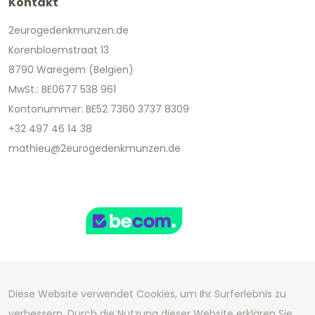
Kontakt
2eurogedenkmunzen.de
Korenbloemstraat 13
8790 Waregem (Belgien)
MwSt.: BE0677 538 961
Kontonummer: BE52 7360 3737 8309
+32 497 46 14 38
mathieu@2eurogedenkmunzen.de
Diese Website verwendet Cookies, um Ihr Surferlebnis zu
Copyright 2026 We Can Do Better Online BV
verbessern. Durch die Nutzung dieser Website erklären Sie