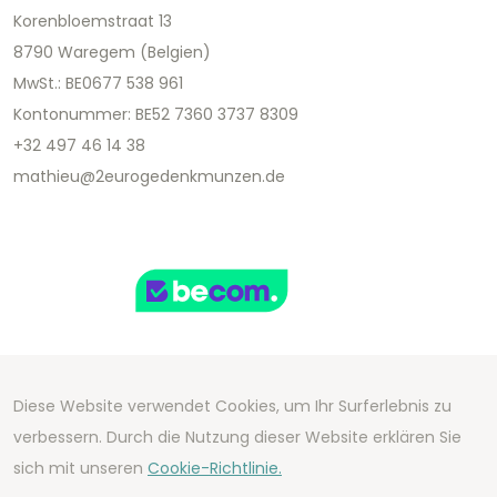
Korenbloemstraat 13
8790 Waregem (Belgien)
MwSt.: BE0677 538 961
Kontonummer: BE52 7360 3737 8309
+32 497 46 14 38
mathieu@2eurogedenkmunzen.de
Diese Website verwendet Cookies, um Ihr Surferlebnis zu
Copyright 2026 We Can Do Better Online BV
verbessern. Durch die Nutzung dieser Website erklären Sie
Development by
2mprove
- Content by
sich mit unseren
Cookie-Richtlinie.
2eurogedenkmunzen.de