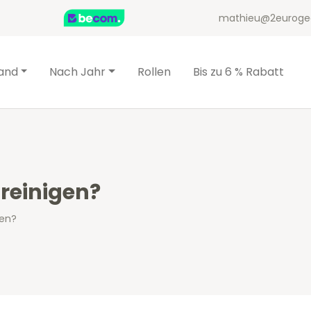
mathieu@2euroge
and
Nach Jahr
Rollen
Bis zu 6 % Rabatt
reinigen?
gen?