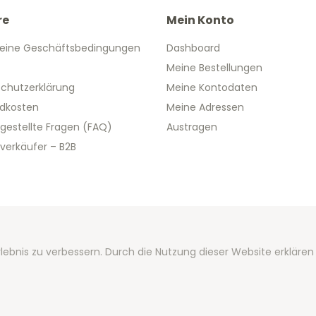
re
Mein Konto
eine Geschäftsbedingungen
Dashboard
Meine Bestellungen
chutzerklärung
Meine Kontodaten
dkosten
Meine Adressen
 gestellte Fragen (FAQ)
Austragen
verkäufer – B2B
 2026 We Can Do Better Online BV
lebnis zu verbessern. Durch die Nutzung dieser Website erklären
ent by
2mprove
- Content by 2eurogedenkmunzen.de