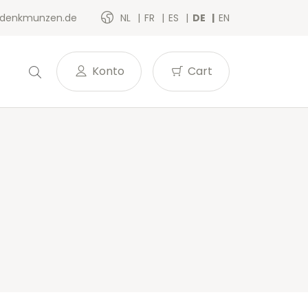
denkmunzen.de
NL
FR
ES
DE
EN
Konto
Cart