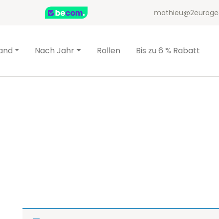
mathieu@2euroge
and
Nach Jahr
Rollen
Bis zu 6 % Rabatt