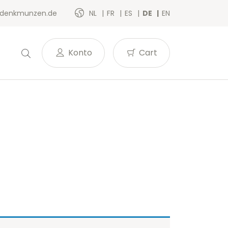
denkmunzen.de
NL
FR
ES
DE
EN
Konto
Cart