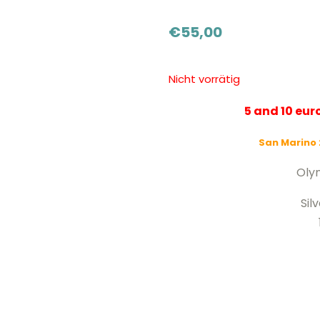
€
55,00
Nicht vorrätig
5 and 10 eu
San Marino 
Oly
Sil