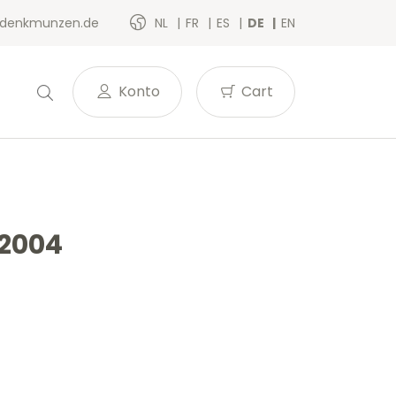
denkmunzen.de
NL
FR
ES
DE
EN
Konto
Cart
 2004