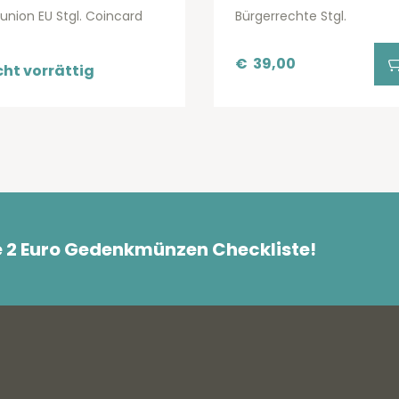
lunion EU Stgl. Coincard
Bürgerrechte Stgl.
€
39,00
cht vorrättig
e 2 Euro Gedenkmünzen Checkliste!