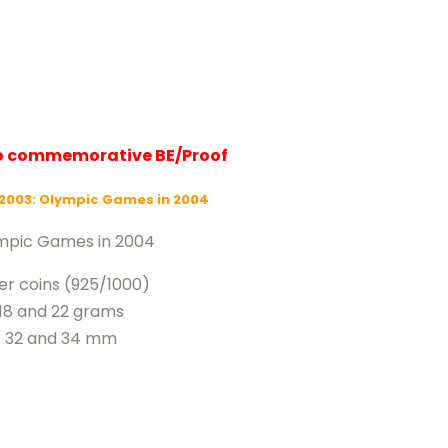
ro commemorative BE/Proof
2003: Olympic Games in 2004
mpic Games in 2004
ver coins (925/1000)
18 and 22 grams
32 and 34 mm