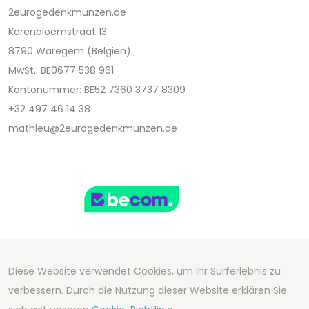
2eurogedenkmunzen.de
Korenbloemstraat 13
8790 Waregem (Belgien)
MwSt.: BE0677 538 961
Kontonummer: BE52 7360 3737 8309
+32 497 46 14 38
mathieu@2eurogedenkmunzen.de
Diese Website verwendet Cookies, um Ihr Surferlebnis zu
Copyright 2026 We Can Do Better Online BV
verbessern. Durch die Nutzung dieser Website erklären Sie
Development by
2mprove
- Content by