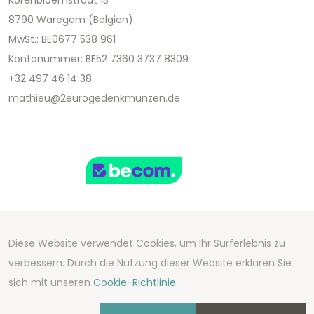
8790 Waregem (Belgien)
MwSt.: BE0677 538 961
Kontonummer: BE52 7360 3737 8309
+32 497 46 14 38
mathieu@2eurogedenkmunzen.de
Diese Website verwendet Cookies, um Ihr Surferlebnis zu
Copyright 2026 We Can Do Better Online BV
verbessern. Durch die Nutzung dieser Website erklären Sie
Development by
2mprove
- Content by
sich mit unseren
Cookie-Richtlinie.
2eurogedenkmunzen.de