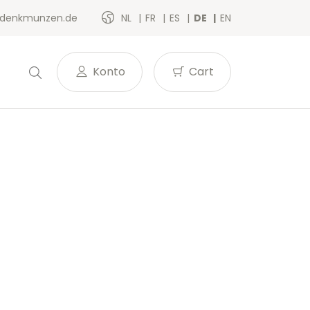
denkmunzen.de
NL
FR
ES
DE
EN
Konto
Cart