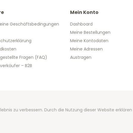
re
Mein Konto
eine Geschäftsbedingungen
Dashboard
Meine Bestellungen
chutzerklärung
Meine Kontodaten
dkosten
Meine Adressen
 gestellte Fragen (FAQ)
Austragen
verkäufer – B2B
 2026 We Can Do Better Online BV
lebnis zu verbessern. Durch die Nutzung dieser Website erklären
ent by
2mprove
- Content by 2eurogedenkmunzen.de