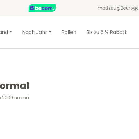
mathieu@2euroge
and
Nach Jahr
Rollen
Bis zu 6 % Rabatt
normal
o 2009 normal