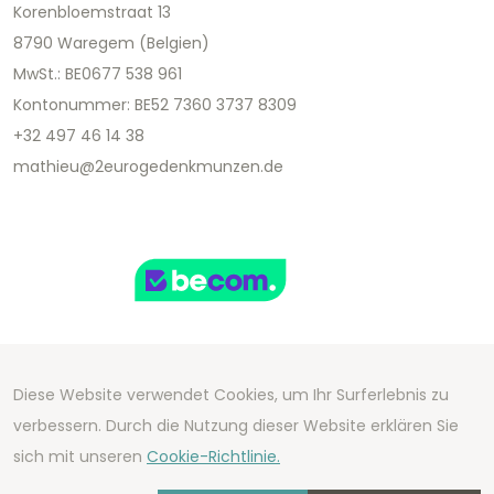
Korenbloemstraat 13
8790 Waregem (Belgien)
MwSt.: BE0677 538 961
Kontonummer: BE52 7360 3737 8309
+32 497 46 14 38
mathieu@2eurogedenkmunzen.de
Diese Website verwendet Cookies, um Ihr Surferlebnis zu
Copyright 2026 We Can Do Better Online BV
verbessern. Durch die Nutzung dieser Website erklären Sie
Development by
2mprove
- Content by
sich mit unseren
Cookie-Richtlinie.
2eurogedenkmunzen.de