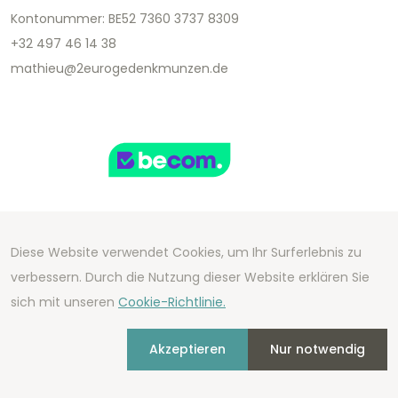
Kontonummer: BE52 7360 3737 8309
+32 497 46 14 38
mathieu@2eurogedenkmunzen.de
Diese Website verwendet Cookies, um Ihr Surferlebnis zu
Copyright 2026 We Can Do Better Online BV
verbessern. Durch die Nutzung dieser Website erklären Sie
Development by
2mprove
- Content by
sich mit unseren
Cookie-Richtlinie.
2eurogedenkmunzen.de
Akzeptieren
Nur notwendig