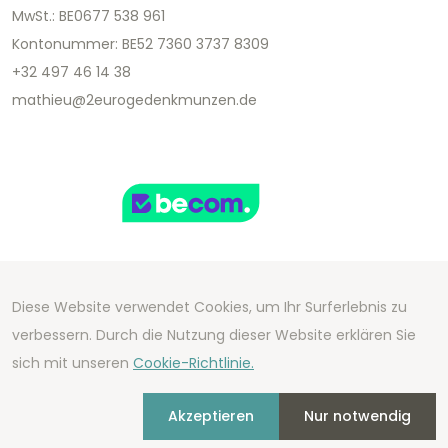
MwSt.: BE0677 538 961
Kontonummer: BE52 7360 3737 8309
+32 497 46 14 38
mathieu@2eurogedenkmunzen.de
Diese Website verwendet Cookies, um Ihr Surferlebnis zu
Copyright 2026 We Can Do Better Online BV
verbessern. Durch die Nutzung dieser Website erklären Sie
Development by
2mprove
- Content by
sich mit unseren
Cookie-Richtlinie.
2eurogedenkmunzen.de
Akzeptieren
Nur notwendig