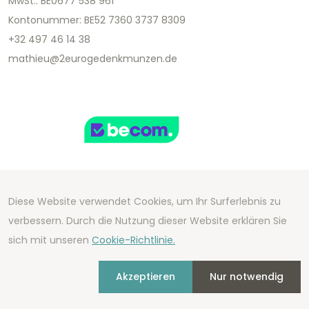
MwSt.: BE0677 538 961
Kontonummer: BE52 7360 3737 8309
+32 497 46 14 38
mathieu@2eurogedenkmunzen.de
Diese Website verwendet Cookies, um Ihr Surferlebnis zu
Copyright 2026 We Can Do Better Online BV
verbessern. Durch die Nutzung dieser Website erklären Sie
Development by
2mprove
- Content by
sich mit unseren
Cookie-Richtlinie.
2eurogedenkmunzen.de
Akzeptieren
Nur notwendig