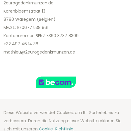
2eurogedenkmunzen.de
Korenbloemstraat 13
8790 Waregem (Belgien)
MwSt.: BE0677 538 961
Kontonummer: BE52 7360 3737 8309
+32 497 46 14 38
mathieu@2eurogedenkmunzen.de
Diese Website verwendet Cookies, um Ihr Surferlebnis zu
Copyright 2026 We Can Do Better Online BV
verbessern. Durch die Nutzung dieser Website erklären Sie
Development by
2mprove
- Content by
sich mit unseren
Cookie-Richtlinie.
2eurogedenkmunzen.de