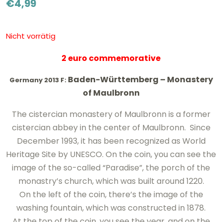
€
4,99
Nicht vorrätig
2 euro commemorative
Baden-Württemberg –
Monastery
Germany 2013 F:
of Maulbronn
The cistercian monastery
of
Maulbronn
is
a former
cistercian abbey
in the center
of Maulbronn
.
Since
December
1993, it has been recognized as World
Heritage Site by UNESCO
.
On the coin, you can see the
image of the
so-called
“Paradise”
, the porch of the
monastry’s church, which
was built around
1220
.
On the
left
of the coin, there’s the image of the
washing fountain, which was constructed in 1878.
At the top of the coin, you see
the year
, and on the