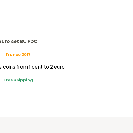
Euro set BU FDC
France 2017
 coins from 1 cent to 2 euro
Free shipping