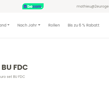
mathieu@2euroge
and
Nach Jahr
Rollen
Bis zu 6 % Rabatt
t BU FDC
euro set BU FDC