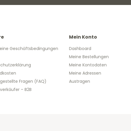
re
Mein Konto
eine Geschäftsbedingungen
Dashboard
Meine Bestellungen
chutzerklärung
Meine Kontodaten
dkosten
Meine Adressen
 gestellte Fragen (FAQ)
Austragen
verkäufer – B2B
 2026 We Can Do Better Online BV