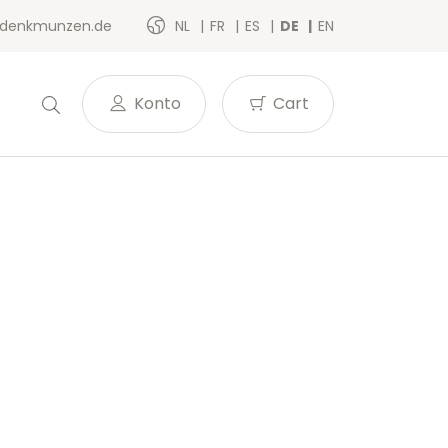
denkmunzen.de
NL
FR
ES
DE
EN
Konto
Cart