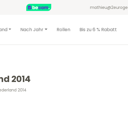
mathieu@2euroge
and
Nach Jahr
Rollen
Bis zu 6 % Rabatt
nd 2014
ederland 2014