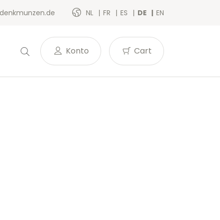
denkmunzen.de
NL
FR
ES
DE
EN
Konto
Cart