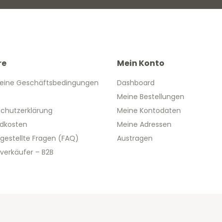
re
Mein Konto
eine Geschäftsbedingungen
Dashboard
Meine Bestellungen
chutzerklärung
Meine Kontodaten
dkosten
Meine Adressen
 gestellte Fragen (FAQ)
Austragen
verkäufer – B2B
 2026 We Can Do Better Online BV