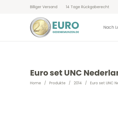
Billiger Versand
14 Tage Rückgaberecht
Nach L
Euro set UNC Nederla
Home
/
Produkte
/
2014
/
Euro set UNC N