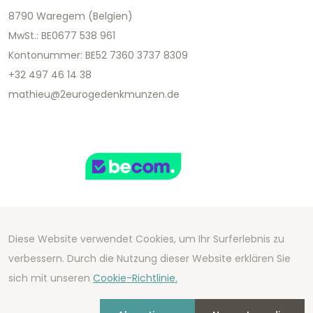
8790 Waregem (Belgien)
MwSt.: BE0677 538 961
Kontonummer: BE52 7360 3737 8309
+32 497 46 14 38
mathieu@2eurogedenkmunzen.de
Diese Website verwendet Cookies, um Ihr Surferlebnis zu
Copyright 2026 We Can Do Better Online BV
verbessern. Durch die Nutzung dieser Website erklären Sie
Development by
2mprove
- Content by
sich mit unseren
Cookie-Richtlinie.
2eurogedenkmunzen.de