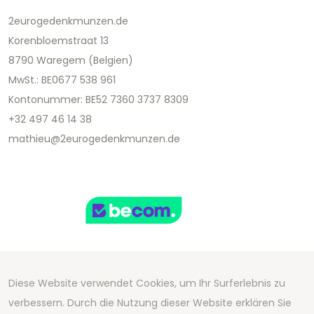
2eurogedenkmunzen.de
Korenbloemstraat 13
8790 Waregem (Belgien)
MwSt.: BE0677 538 961
Kontonummer: BE52 7360 3737 8309
+32 497 46 14 38
mathieu@2eurogedenkmunzen.de
Diese Website verwendet Cookies, um Ihr Surferlebnis zu
Copyright 2026 We Can Do Better Online BV
verbessern. Durch die Nutzung dieser Website erklären Sie
Development by
2mprove
- Content by