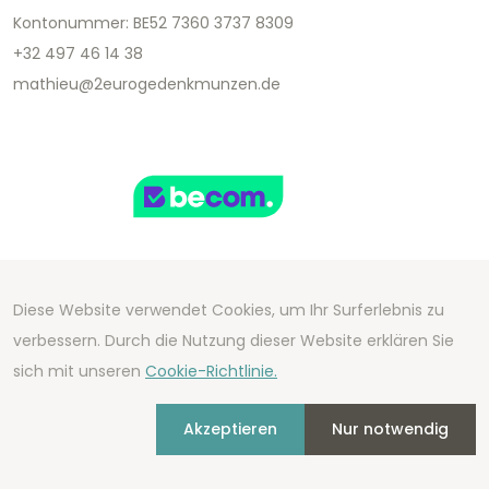
Kontonummer: BE52 7360 3737 8309
+32 497 46 14 38
mathieu@2eurogedenkmunzen.de
Diese Website verwendet Cookies, um Ihr Surferlebnis zu
Copyright 2026 We Can Do Better Online BV
verbessern. Durch die Nutzung dieser Website erklären Sie
Development by
2mprove
- Content by
sich mit unseren
Cookie-Richtlinie.
2eurogedenkmunzen.de
Akzeptieren
Nur notwendig