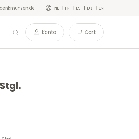
denkmunzen.de
NL
FR
ES
DE
EN
Konto
Cart
Stgl.