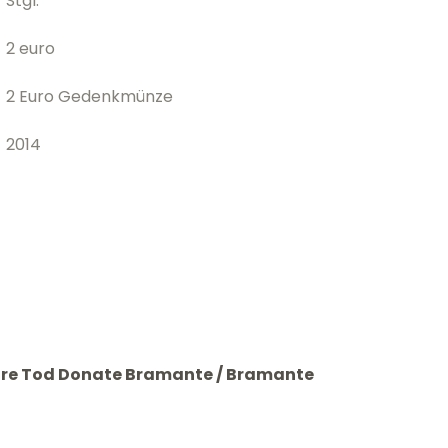
Stgl.
2 euro
2 Euro Gedenkmünze
2014
ahre Tod Donate Bramante / Bramante