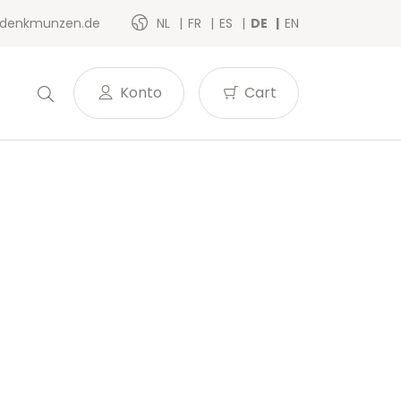
denkmunzen.de
NL
FR
ES
DE
EN
Konto
Cart