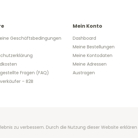
re
Mein Konto
eine Geschäftsbedingungen
Dashboard
Meine Bestellungen
chutzerklärung
Meine Kontodaten
dkosten
Meine Adressen
 gestellte Fragen (FAQ)
Austragen
verkäufer – B2B
 2026 We Can Do Better Online BV
lebnis zu verbessern. Durch die Nutzung dieser Website erklären
ent by
2mprove
- Content by 2eurogedenkmunzen.de