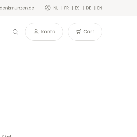
denkmunzen.de
NL
FR
ES
DE
EN
Konto
Cart