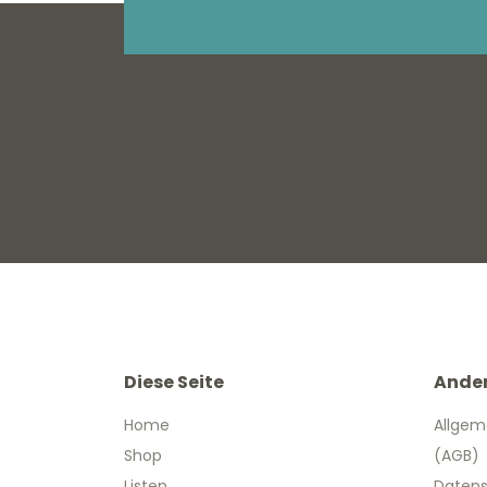
Diese Seite
Ande
Home
Allgem
Shop
(AGB)
Listen
Datens