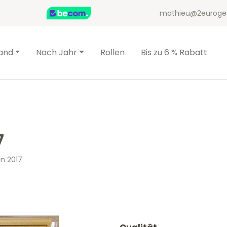
mathieu@2euroge
and
Nach Jahr
Rollen
Bis zu 6 % Rabatt
7
an 2017