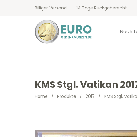
Billiger Versand
14 Tage Rückgaberecht
Nach L
KMS Stgl. Vatikan 201
Home
/
Produkte
/
2017
/
KMS Stgl. Vatik