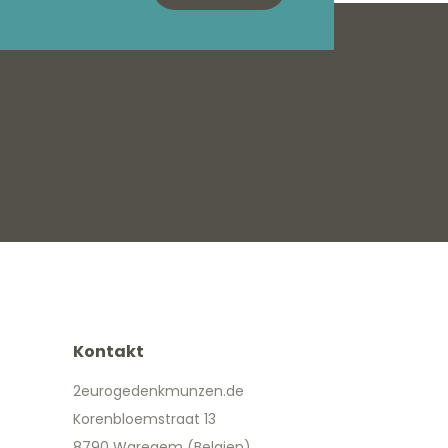
Kontakt
2eurogedenkmunzen.de
Korenbloemstraat 13
8790 Waregem (Belgien)